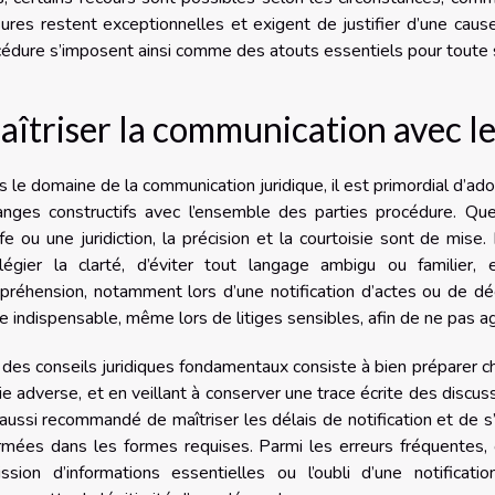
res restent exceptionnelles et exigent de justifier d’une cause 
édure s’imposent ainsi comme des atouts essentiels pour toute str
îtriser la communication avec le
 le domaine de la communication juridique, il est primordial d’ad
nges constructifs avec l’ensemble des parties procédure. Que 
fe ou une juridiction, la précision et la courtoisie sont de mise
vilégier la clarté, d’éviter tout langage ambigu ou familier,
préhension, notamment lors d’une notification d’actes ou de dé
e indispensable, même lors de litiges sensibles, afin de ne pas a
 des conseils juridiques fondamentaux consiste à bien préparer c
ie adverse, et en veillant à conserver une trace écrite des discuss
aussi recommandé de maîtriser les délais de notification et de s
rmées dans les formes requises. Parmi les erreurs fréquentes,
mission d’informations essentielles ou l’oubli d’une notific