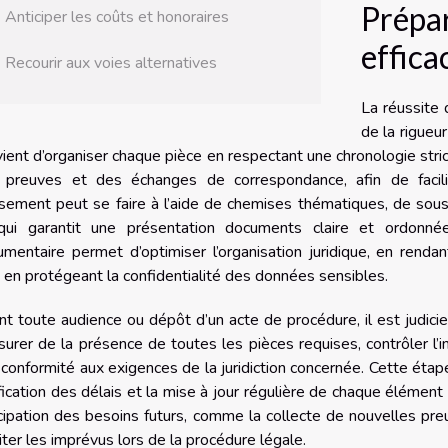
Prépar
Anticiper les coûts et honoraires
effic
Recourir aux voies alternatives
La réussite
de la rigueur
ient d’organiser chaque pièce en respectant une chronologie stric
 preuves et des échanges de correspondance, afin de facili
sement peut se faire à l’aide de chemises thématiques, de sou
qui garantit une présentation documents claire et ordonnée.
umentaire permet d’optimiser l’organisation juridique, en rend
 en protégeant la confidentialité des données sensibles.
t toute audience ou dépôt d’un acte de procédure, il est judicie
surer de la présence de toutes les pièces requises, contrôler l’int
 conformité aux exigences de la juridiction concernée. Cette éta
fication des délais et la mise à jour régulière de chaque élément
cipation des besoins futurs, comme la collecte de nouvelles pre
iter les imprévus lors de la procédure légale.