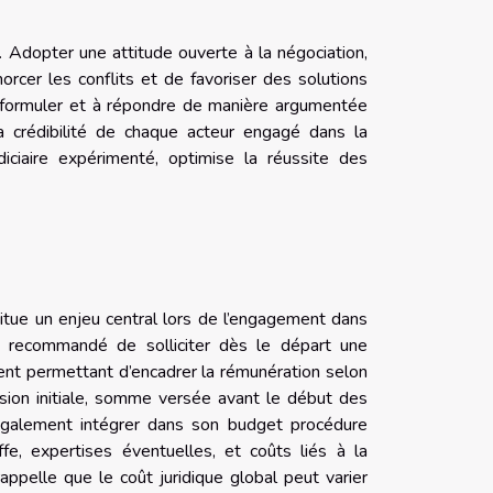
. Adopter une attitude ouverte à la négociation,
rcer les conflits et de favoriser des solutions
 reformuler et à répondre de manière argumentée
a crédibilité de chaque acteur engagé dans la
ciaire expérimenté, optimise la réussite des
titue un enjeu central lors de l’engagement dans
st recommandé de solliciter dès le départ une
ment permettant d’encadrer la rémunération selon
ision initiale, somme versée avant le début des
t également intégrer dans son budget procédure
ffe, expertises éventuelles, et coûts liés à la
ppelle que le coût juridique global peut varier