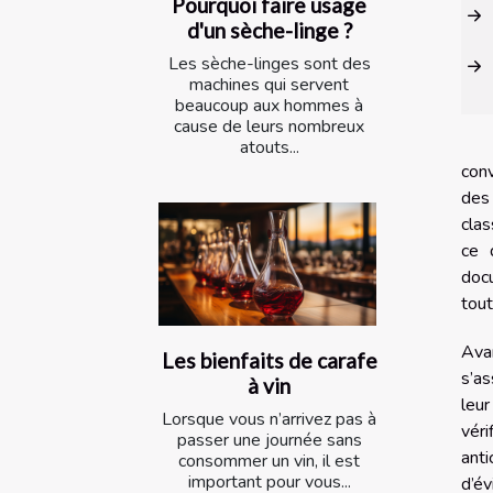
Pourquoi faire usage
d'un sèche-linge ?
Les sèche-linges sont des
machines qui servent
beaucoup aux hommes à
cause de leurs nombreux
atouts...
conv
des
clas
ce 
doc
tout
Avan
Les bienfaits de carafe
s’as
à vin
leur
Lorsque vous n’arrivez pas à
véri
passer une journée sans
anti
consommer un vin, il est
important pour vous...
d’év