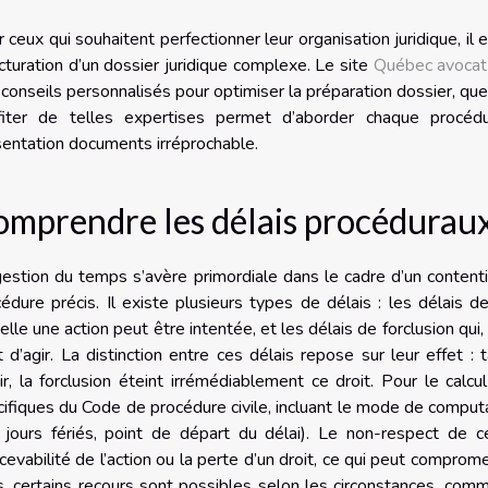
 ceux qui souhaitent perfectionner leur organisation juridique, 
cturation d’un dossier juridique complexe. Le site
Québec avocat
conseils personnalisés pour optimiser la préparation dossier, que ce
fiter de telles expertises permet d’aborder chaque procéd
entation documents irréprochable.
omprendre les délais procédurau
estion du temps s’avère primordiale dans le cadre d’un contenti
édure précis. Il existe plusieurs types de délais : les délais 
elle une action peut être intentée, et les délais de forclusion qui,
t d’agir. La distinction entre ces délais repose sur leur effet :
ir, la forclusion éteint irrémédiablement ce droit. Pour le calc
ifiques du Code de procédure civile, incluant le mode de computa
 jours fériés, point de départ du délai). Le non-respect de 
recevabilité de l’action ou la perte d’un droit, ce qui peut compro
, certains recours sont possibles selon les circonstances, com