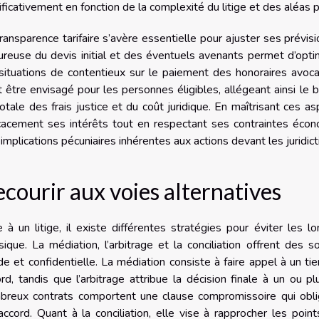
ificativement en fonction de la complexité du litige et des aléas 
ransparence tarifaire s’avère essentielle pour ajuster ses prévisi
ureuse du devis initial et des éventuels avenants permet d’optim
situations de contentieux sur le paiement des honoraires avocat. 
 être envisagé pour les personnes éligibles, allégeant ainsi le 
otale des frais justice et du coût juridique. En maîtrisant ces a
cacement ses intérêts tout en respectant ses contraintes écono
implications pécuniaires inhérentes aux actions devant les juridict
courir aux voies alternatives
 à un litige, il existe différentes stratégies pour éviter les l
sique. La médiation, l’arbitrage et la conciliation offrent des 
de et confidentielle. La médiation consiste à faire appel à un ti
rd, tandis que l’arbitrage attribue la décision finale à un ou pl
reux contrats comportent une clause compromissoire qui oblige
ccord. Quant à la conciliation, elle vise à rapprocher les point