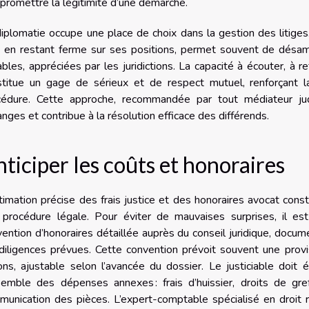
romettre la légitimité d’une démarche.
iplomatie occupe une place de choix dans la gestion des litiges
 en restant ferme sur ses positions, permet souvent de désamo
bles, appréciées par les juridictions. La capacité à écouter, à
stitue un gage de sérieux et de respect mutuel, renforçant l
cédure. Cette approche, recommandée par tout médiateur judi
nges et contribue à la résolution efficace des différends.
ticiper les coûts et honoraires
timation précise des frais justice et des honoraires avocat cons
 procédure légale. Pour éviter de mauvaises surprises, il e
ention d’honoraires détaillée auprès du conseil juridique, docu
diligences prévues. Cette convention prévoit souvent une prov
ions, ajustable selon l’avancée du dossier. Le justiciable doi
semble des dépenses annexes : frais d’huissier, droits de gre
unication des pièces. L’expert-comptable spécialisé en droit ra