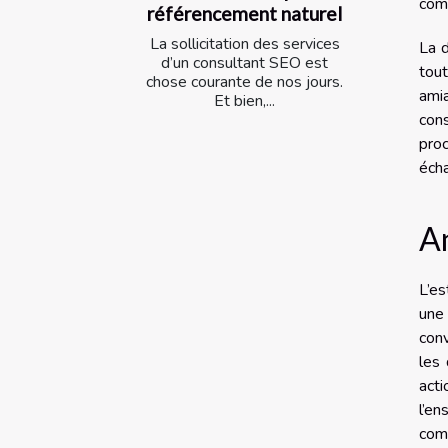
comp
référencement naturel
La sollicitation des services
La d
d’un consultant SEO est
tout
chose courante de nos jours.
amia
Et bien,...
con
pro
écha
An
L’es
une
conv
les 
act
l’en
comm