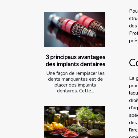
Pour
stru
des 
Pro
prés
3 principaux avantages
C
des implants dentaires
Une façon de remplacer les
La g
dents manquantes est de
placer des implants
proc
dentaires. Cette...
laqu
droi
d’ag
spéc
des
l’ir
omis