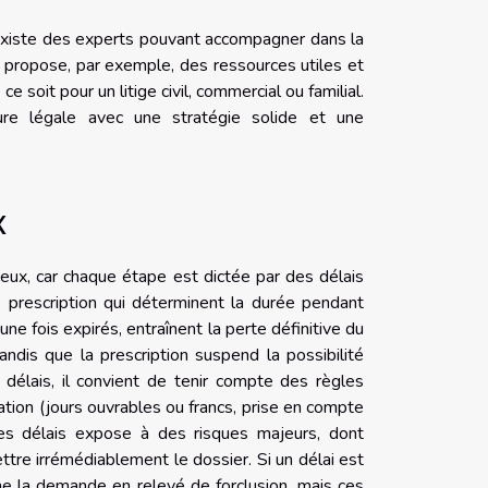
il existe des experts pouvant accompagner dans la
propose, par exemple, des ressources utiles et
 soit pour un litige civil, commercial ou familial.
ure légale avec une stratégie solide et une
x
eux, car chaque étape est dictée par des délais
de prescription qui déterminent la durée pendant
 une fois expirés, entraînent la perte définitive du
 tandis que la prescription suspend la possibilité
ul délais, il convient de tenir compte des règles
tion (jours ouvrables ou francs, prise en compte
ces délais expose à des risques majeurs, dont
mettre irrémédiablement le dossier. Si un délai est
me la demande en relevé de forclusion, mais ces