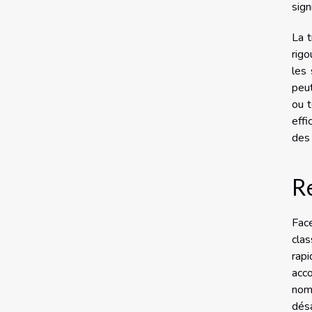
sign
La t
rigo
les 
peut
ou t
effi
des 
Re
Face
clas
rapi
acco
nomb
désa