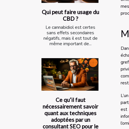
mesu
Qui peut faire usage du
proc
CBD ?
Le cannabidiol est certes
Ma
sans effets secondaires
négatifs, mais il est tout de
même important de...
Dans
écha
gref
pri
com
rest
L’un
Ce qu’il faut
part
nécessairement savoir
est 
quant aux techniques
info
adoptées par un
l’o
consultant SEO pour le