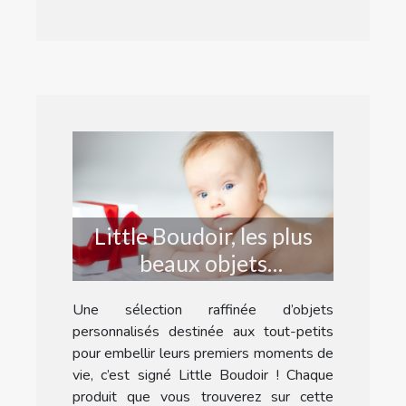
Little Boudoir, les plus
beaux objets
personnalisés pour bébé
Une sélection raffinée d’objets
!
personnalisés destinée aux tout-petits
pour embellir leurs premiers moments de
vie, c’est signé Little Boudoir ! Chaque
produit que vous trouverez sur cette