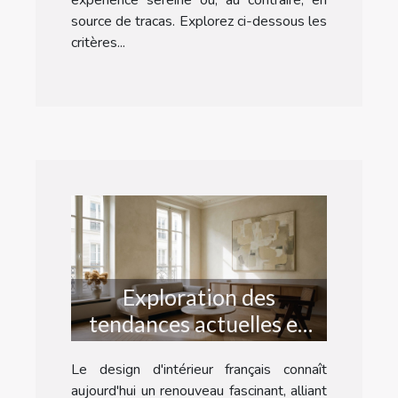
source de tracas. Explorez ci-dessous les
critères...
Exploration des
tendances actuelles en
design d'intérieur
Le design d'intérieur français connaît
français
aujourd'hui un renouveau fascinant, alliant