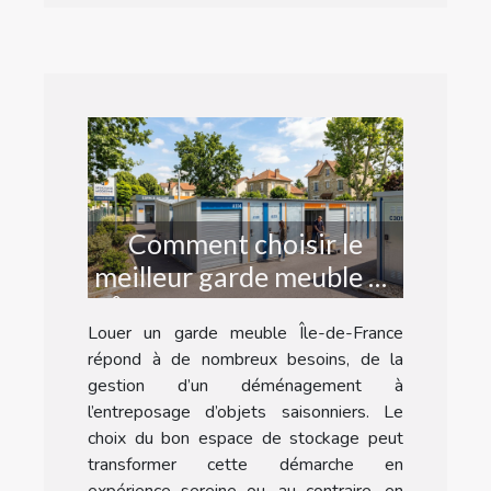
Comment choisir le
meilleur garde meuble en
Île-de-France pour vos
Louer un garde meuble Île-de-France
besoins ?
répond à de nombreux besoins, de la
gestion d’un déménagement à
l’entreposage d’objets saisonniers. Le
choix du bon espace de stockage peut
transformer cette démarche en
expérience sereine ou, au contraire, en