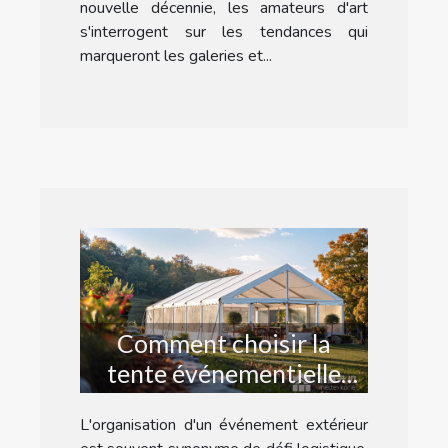
nouvelle décennie, les amateurs d'art
s'interrogent sur les tendances qui
marqueront les galeries et...
Comment choisir la
tente événementielle
idéale pour chaque
L'organisation d'un événement extérieur
occasion