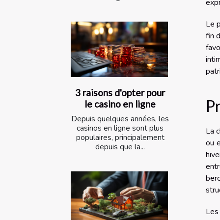
expr
Le p
fin 
fav
inti
patr
3 raisons d'opter pour
Pr
le casino en ligne
Depuis quelques années, les
casinos en ligne sont plus
La c
populaires, principalement
ou e
depuis que la...
hive
entr
berc
stru
Les 