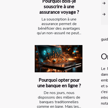
Pourquoi dois-je
souscrire à une
assurance voyage ?
La souscription à une
assurance permet de
bénéficier des avantages
qu’un non-assuré ne peut...
guid
Or
Le M
dan
Pourquoi opter pour
embl
une banque en ligne ?
et s
c'e
De nos jours, nous
disposons des milliers de
intr
banques traditionnelles
not
comme en ligne. Mais les...