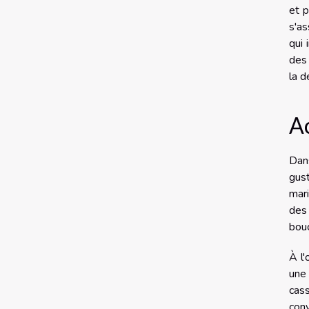
et p
s'as
qui 
des
la d
A
Dan
gust
mari
des 
bou
À l'
une 
cas
conv