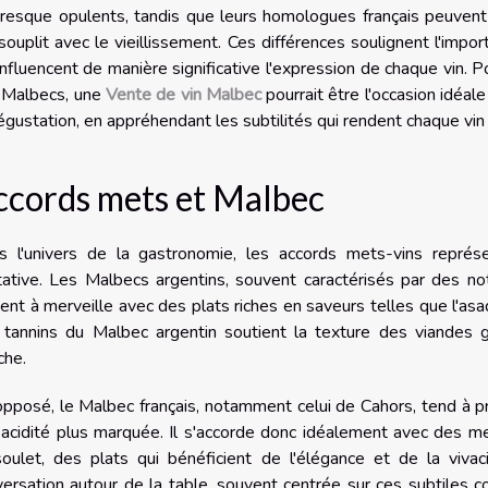
resque opulents, tandis que leurs homologues français peuvent
souplit avec le vieillissement. Ces différences soulignent l'impo
influencent de manière significative l'expression de chaque vin. 
 Malbecs, une
Vente de vin Malbec
pourrait être l'occasion idéale
égustation, en appréhendant les subtilités qui rendent chaque vin
ccords mets et Malbec
s l'univers de la
gastronomie
, les
accords mets-vins
représe
ative. Les Malbecs argentins, souvent caractérisés par des no
ent à merveille avec des plats riches en saveurs telles que l'asa
tannins du Malbec argentin soutient la texture des viandes gr
che.
opposé, le
Malbec français
, notamment celui de Cahors, tend à 
acidité plus marquée. Il s'accorde donc idéalement avec des me
soulet, des plats qui bénéficient de l'élégance et de la viva
ersation autour de la table, souvent centrée sur ces subtiles c