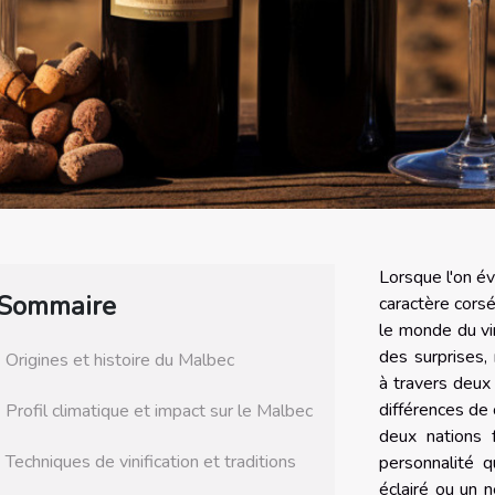
Lorsque l'on é
Sommaire
caractère cors
le monde du vin
des surprises
Origines et histoire du Malbec
à travers deux 
différences de c
Profil climatique et impact sur le Malbec
deux nations 
Techniques de vinification et traditions
personnalité 
éclairé ou un 