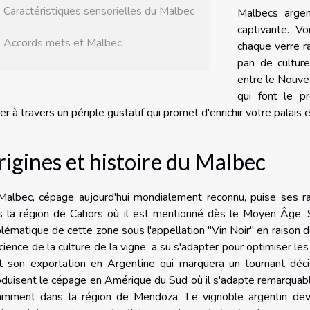
Caractéristiques sensorielles du Malbec
Malbecs argen
captivante. V
Accords mets et Malbec
chaque verre r
pan de culture
entre le Nouvea
qui font le p
er à travers un périple gustatif qui promet d'enrichir votre palai
igines et histoire du Malbec
albec, cépage aujourd'hui mondialement reconnu, puise ses rac
s la région de Cahors où il est mentionné dès le Moyen Âge. S
ématique de cette zone sous l'appellation "Vin Noir" en raison d
cience de la culture de la vigne, a su s'adapter pour optimiser l
st son exportation en Argentine qui marquera un tournant déci
oduisent le cépage en Amérique du Sud où il s'adapte remarquable
amment dans la région de Mendoza. Le vignoble argentin devi