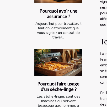
vign
rais
Pourquoi avoir une
pour
assurance ?
affi
Aujourd’hui, pour travailler, il
que 
faut obligatoirement que
vous signiez un contrat de
travail...
Te
La 
Fran
embr
se t
com
clim
Pourquoi faire usage
d'un sèche-linge ?
En F
Les sèche-linges sont des
tran
machines qui servent
des 
beaucoup aux hommes à