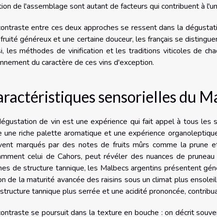
ion de l'assemblage sont autant de facteurs qui contribuent à l'uni
ontraste entre ces deux approches se ressent dans la dégustati
 fruité généreux et une certaine douceur, les français se distingue
i, les méthodes de vinification et les traditions viticoles de c
nnement du caractère de ces vins d'exception.
ractéristiques sensorielles du M
égustation de vin est une expérience qui fait appel à tous les se
e une riche palette aromatique et une expérience organoleptiqu
vent marqués par des notes de fruits mûrs comme la prune et l
amment celui de Cahors, peut révéler des nuances de pruneau e
es de structure tannique, les Malbecs argentins présentent gén
on de la maturité avancée des raisins sous un climat plus ensoleil
structure tannique plus serrée et une acidité prononcée, contribu
ontraste se poursuit dans la texture en bouche : on décrit sou