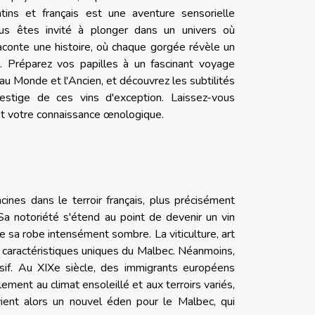
tins et français est une aventure sensorielle
ous êtes invité à plonger dans un univers où
aconte une histoire, où chaque gorgée révèle un
. Préparez vos papilles à un fascinant voyage
u Monde et l'Ancien, et découvrez les subtilités
restige de ces vins d'exception. Laissez-vous
s et votre connaissance œnologique.
ines dans le terroir français, plus précisément
a notoriété s'étend au point de devenir un vin
e sa robe intensément sombre. La viticulture, art
es caractéristiques uniques du Malbec. Néanmoins,
sif. Au XIXe siècle, des immigrants européens
ment au climat ensoleillé et aux terroirs variés,
ent alors un nouvel éden pour le Malbec, qui