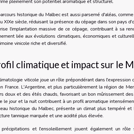
ime pleinement son potentiel aromatique et structurel.
arcours historique du Malbec est aussi parsemé d'aléas, comme le
du XIXe siècle, réduisant la présence du cépage dans son pays d'ori
orise l'implantation massive de ce cépage, contribuant à sa re
mement liée aux évolutions climatiques, économiques et culturell
imoine vinicole riche et diversifié.
ofil climatique et impact sur le 
limatologie viticole joue un rôle prépondérant dans l'expression
n France. L'Argentine, et plus particulièrement la région de Me
rs doux et des étés chauds, favorisant un bon mûrissement des
e le jour et la nuit contribuent à un profil aromatique intensémen
eau historique du Malbec, présente un climat plus tempéré et 
cture tannique marquée et une acidité plus élevée.
précipitations et l'ensoleillement jouent également un rôle s