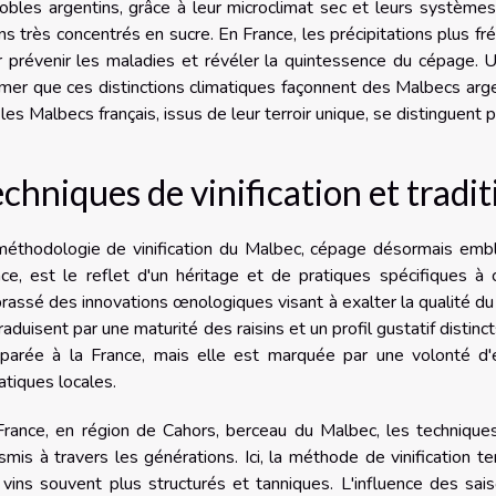
obles argentins, grâce à leur microclimat sec et leurs systèmes 
ins très concentrés en sucre. En France, les précipitations plus f
 prévenir les maladies et révéler la quintessence du cépage. U
rmer que ces distinctions climatiques façonnent des Malbecs arge
les Malbecs français, issus de leur terroir unique, se distinguent 
chniques de vinification et tradit
méthodologie de vinification du Malbec, cépage désormais embl
ce, est le reflet d'un héritage et de pratiques spécifiques à 
assé des innovations œnologiques visant à exalter la qualité du 
raduisent par une maturité des raisins et un profil gustatif distinc
parée à la France, mais elle est marquée par une volonté d'e
atiques locales.
rance, en région de Cahors, berceau du Malbec, les techniques d
smis à travers les générations. Ici, la méthode de vinification ten
vins souvent plus structurés et tanniques. L'influence des sais