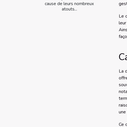
cause de leurs nombreux
gest
atouts...
Le c
leur
Ains
faço
Ca
La d
offr
sou
not
term
rais
une 
Ce c