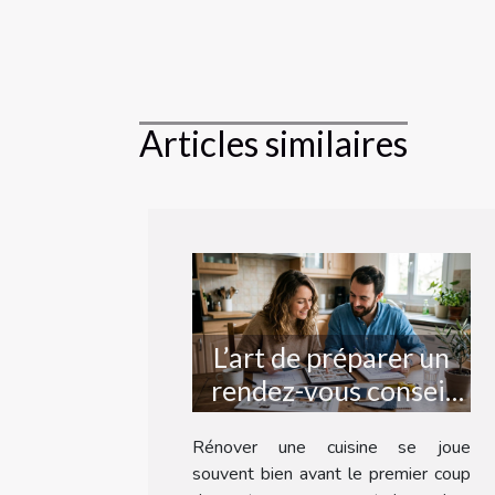
Articles similaires
L’art de préparer un
rendez-vous conseil
réussi pour refaire sa
Rénover une cuisine se joue
cuisine
souvent bien avant le premier coup