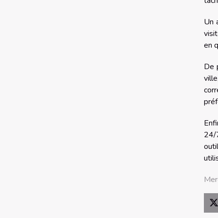
tâch
Un a
visi
en q
De p
vil
cor
préf
Enfi
24/
out
util
Mer