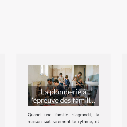
La plomberie à
l’épreuve des familles
nombreuses : récit
Quand une famille s’agrandit, la
d’une rénovation
maison suit rarement le rythme, et