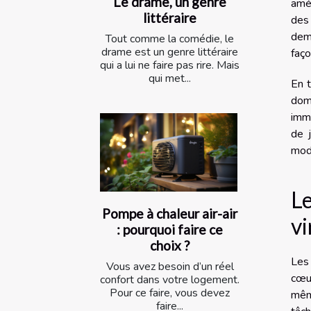
Le drame, un genre
amél
littéraire
des 
dema
Tout comme la comédie, le
drame est un genre littéraire
faço
qui a lui ne faire pas rire. Mais
qui met...
En t
doma
immo
de 
mode
Le
Pompe à chaleur air-air
vi
: pourquoi faire ce
choix ?
Les 
Vous avez besoin d’un réel
cœur
confort dans votre logement.
Pour ce faire, vous devez
mêm
faire...