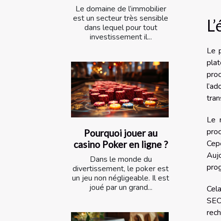
Le domaine de l’immobilier
est un secteur très sensible
L’
dans lequel pour tout
investissement il...
Le 
pla
proc
l’a
tran
Le 
pro
Pourquoi jouer au
Cep
casino Poker en ligne ?
Auj
Dans le monde du
prog
divertissement, le poker est
un jeu non négligeable. Il est
joué par un grand...
Cela
SEO 
rech