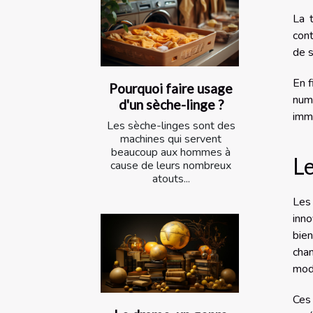
La 
cont
de s
En f
Pourquoi faire usage
num
d'un sèche-linge ?
immo
Les sèche-linges sont des
machines qui servent
beaucoup aux hommes à
Le
cause de leurs nombreux
atouts...
Les 
inn
bie
cha
mod
Ces