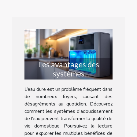
Les avantages des
systèmes
d'adoucissement de l'eau
L’eau dure est un problème fréquent dans
pour la maison
de nombreux foyers, causant des
désagréments au quotidien. Découvrez
comment les systèmes d’adoucissement
de l’eau peuvent transformer la qualité de
vie domestique. Poursuivez la lecture
pour explorer les multiples bénéfices de