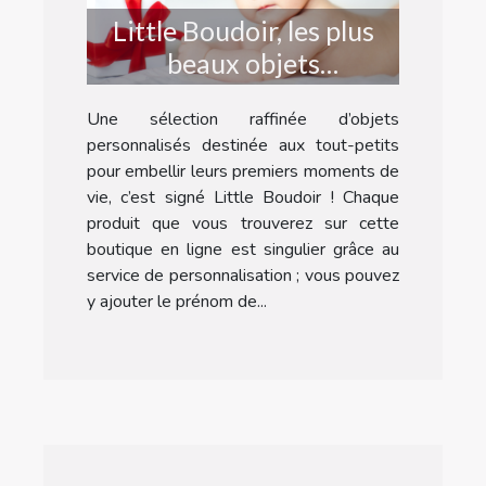
Little Boudoir, les plus
beaux objets
personnalisés pour bébé
Une sélection raffinée d’objets
!
personnalisés destinée aux tout-petits
pour embellir leurs premiers moments de
vie, c’est signé Little Boudoir ! Chaque
produit que vous trouverez sur cette
boutique en ligne est singulier grâce au
service de personnalisation ; vous pouvez
y ajouter le prénom de...