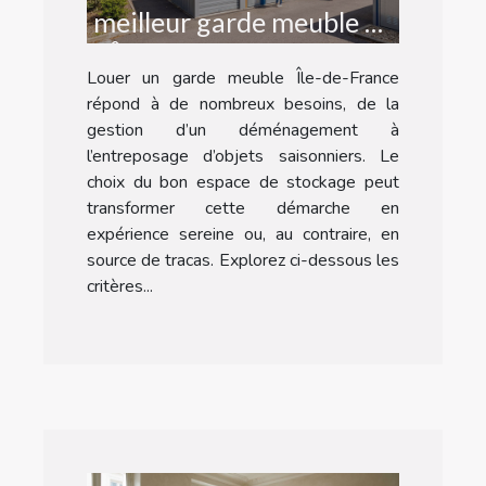
meilleur garde meuble en
Île-de-France pour vos
Louer un garde meuble Île-de-France
besoins ?
répond à de nombreux besoins, de la
gestion d’un déménagement à
l’entreposage d’objets saisonniers. Le
choix du bon espace de stockage peut
transformer cette démarche en
expérience sereine ou, au contraire, en
source de tracas. Explorez ci-dessous les
critères...