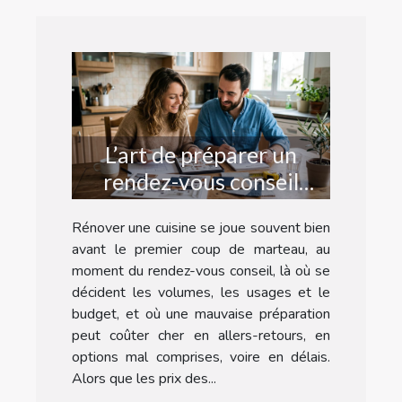
L’art de préparer un
rendez-vous conseil
réussi pour refaire sa
Rénover une cuisine se joue souvent bien
cuisine
avant le premier coup de marteau, au
moment du rendez-vous conseil, là où se
décident les volumes, les usages et le
budget, et où une mauvaise préparation
peut coûter cher en allers-retours, en
options mal comprises, voire en délais.
Alors que les prix des...