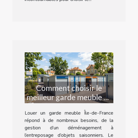
Comment choisir le
meilleur garde meuble en
Île-de-France pour vos
Louer un garde meuble Île-de-France
besoins ?
répond à de nombreux besoins, de la
gestion d’un déménagement à
l’entreposage d’objets saisonniers. Le