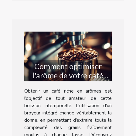
Comment optimiser
l'arôme de votre café
avec un broyeur intégré
Obtenir un café riche en arômes est
?
l’objectif de tout amateur de cette
boisson intemporelle. L’utilisation d’un
broyeur intégré change véritablement la
donne, en permettant d’extraire toute la
complexité des grains fraîchement
moulus à chaque tasse. Découvrez