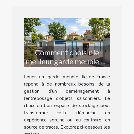
Comment choisir le
meilleur garde meuble en
Île-de-France pour vos
Louer un garde meuble Île-de-France
besoins ?
répond à de nombreux besoins, de la
gestion d’un déménagement à
l’entreposage d’objets saisonniers. Le
choix du bon espace de stockage peut
transformer cette démarche en
expérience sereine ou, au contraire, en
source de tracas. Explorez ci-dessous les