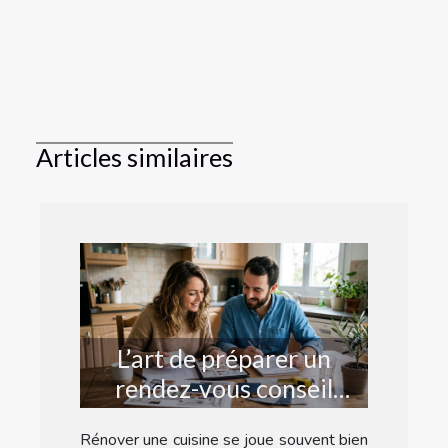
Articles similaires
L’art de préparer un
rendez-vous conseil
réussi pour refaire sa
Rénover une cuisine se joue souvent bien
cuisine