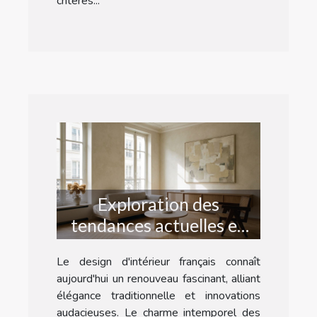
critères...
Exploration des
tendances actuelles en
design d'intérieur
Le design d'intérieur français connaît
français
aujourd'hui un renouveau fascinant, alliant
élégance traditionnelle et innovations
audacieuses. Le charme intemporel des