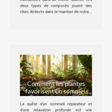
deux types de composés jouent des
rôles distincts dans le maintien de notre...
Comment les plantes
favorisent un sommeil
réparateur et la
La quête d'un sommeil réparateur et
relaxation
d'une relaxation profonde est une