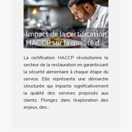
Impact de la certification
HACCP sur la qualité des
services de restauration
La certification HACCP révolutionne le
?
secteur de la restauration en garantissant
la sécurité alimentaire à chaque étape du
service. Elle représente une démarche
structurée qui impacte significativement
la qualité des services proposés aux
clients. Plongez dans l’exploration des
enjeux, des...