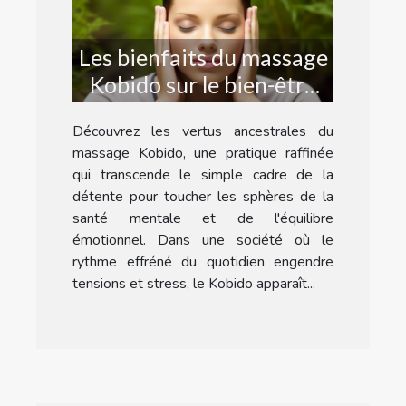
Les bienfaits du massage
Kobido sur le bien-être
psychologique et la
Découvrez les vertus ancestrales du
réduction du stress
massage Kobido, une pratique raffinée
qui transcende le simple cadre de la
détente pour toucher les sphères de la
santé mentale et de l'équilibre
émotionnel. Dans une société où le
rythme effréné du quotidien engendre
tensions et stress, le Kobido apparaît...