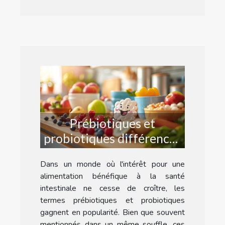
Prébiotiques et
probiotiques différences
et impacts sur la santé
Dans un monde où l'intérêt pour une
intestinale
alimentation bénéfique à la santé
intestinale ne cesse de croître, les
termes prébiotiques et probiotiques
gagnent en popularité. Bien que souvent
mentionnés dans un même souffle, ces