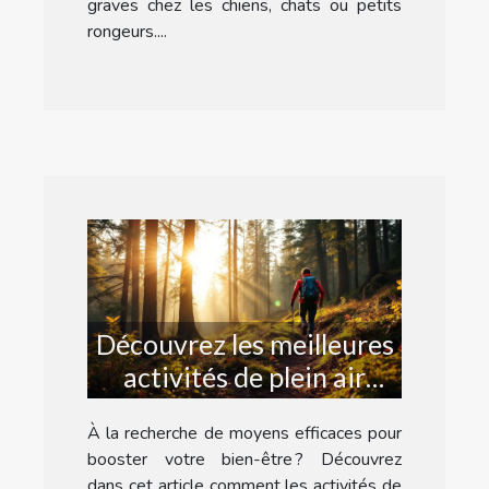
graves chez les chiens, chats ou petits
rongeurs....
Découvrez les meilleures
activités de plein air
pour revitaliser votre
À la recherche de moyens efficaces pour
bien-être
booster votre bien-être ? Découvrez
dans cet article comment les activités de