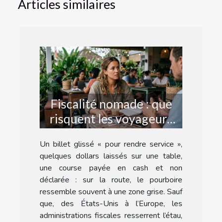
Articles similaires
Fiscalité nomade : que
risquent les voyageurs
adeptes du pourboire
Un billet glissé « pour rendre service »,
non déclaré ?
quelques dollars laissés sur une table,
une course payée en cash et non
déclarée : sur la route, le pourboire
ressemble souvent à une zone grise. Sauf
que, des États-Unis à l’Europe, les
administrations fiscales resserrent l’étau,