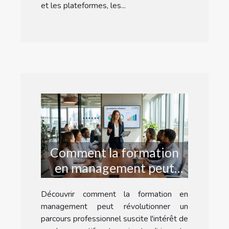
et les plateformes, les...
Comment la formation
en management peut
transformer votre
Découvrir comment la formation en
carrière ?
management peut révolutionner un
parcours professionnel suscite l'intérêt de