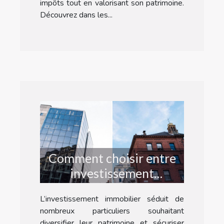
impôts tout en valorisant son patrimoine.
Découvrez dans les...
Comment choisir entre
investissement
immobilier neuf ou
L’investissement immobilier séduit de
ancien ?
nombreux particuliers souhaitant
diversifier leur patrimoine et sécuriser