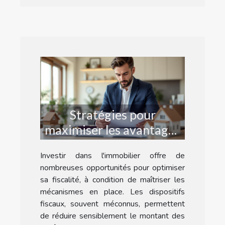
Stratégies pour
maximiser les avantages
fiscaux en investissant
Investir dans l'immobilier offre de
dans l'immobilier
nombreuses opportunités pour optimiser
sa fiscalité, à condition de maîtriser les
mécanismes en place. Les dispositifs
fiscaux, souvent méconnus, permettent
de réduire sensiblement le montant des